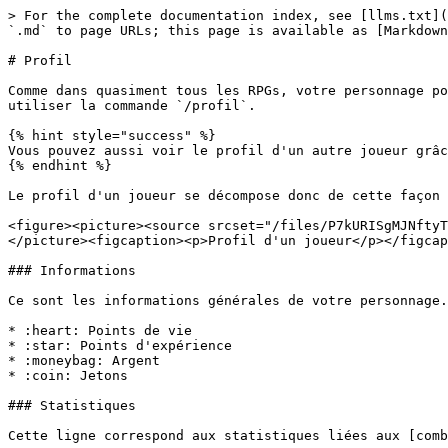
> For the complete documentation index, see [llms.txt](
`.md` to page URLs; this page is available as [Markdown
# Profil

Comme dans quasiment tous les RPGs, votre personnage po
utiliser la commande `/profil`.

{% hint style="success" %}

Vous pouvez aussi voir le profil d'un autre joueur grâc
{% endhint %}

Le profil d'un joueur se décompose donc de cette façon 
<figure><picture><source srcset="/files/P7kURISgMJNftyT
</picture><figcaption><p>Profil d'un joueur</p></figcap
### Informations

Ce sont les informations générales de votre personnage.

* :heart: Points de vie

* :star: Points d'expérience

* :moneybag: Argent

* :coin: Jetons

### Statistiques

Cette ligne correspond aux statistiques liées aux [comb