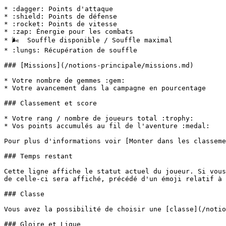
* :dagger: Points d'attaque

* :shield: Points de défense

* :rocket: Points de vitesse

* :zap: Énergie pour les combats

* 🌬  Souffle disponible / Souffle maximal

* :lungs: Récupération de souffle

### [Missions](/notions-principale/missions.md)

* Votre nombre de gemmes :gem:

* Votre avancement dans la campagne en pourcentage

### Classement et score

* Votre rang / nombre de joueurs total :trophy:

* Vos points accumulés au fil de l'aventure :medal:

Pour plus d'informations voir [Monter dans les classeme
### Temps restant

Cette ligne affiche le statut actuel du joueur. Si vous
de celle-ci sera affiché, précédé d'un émoji relatif à 
### Classe

Vous avez la possibilité de choisir une [classe](/notio
### Gloire et Ligue
