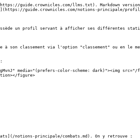
https://guide.crownicles.com/llms.txt). Markdown version
](https://guide.crownicles.com/notions-principale/profil
ssède un profil servant à afficher ses différentes stati
e à son classement via l'option "classement" ou en le me
:

gMvnJ" media="(prefers-color-scheme: dark)"><img src="/f
tion></figure>

ats](/notions-principale/combats.md). On y retrouve :
