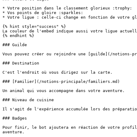
* Votre position dans le classement glorieux :trophy:

* Vos points de gloire :sparkles:

* Votre ligue : celle-ci change en fonction de votre gl
{% hint style="success" %}

La couleur de l'embed indique aussi votre ligue actuell
{% endhint %}

### Guilde

Vous pouvez créer ou rejoindre une [guilde](/notions-pr
### Destination

C'est l'endroit où vous dirigez sur la carte.

### [Familier](/notions-principale/familiers.md)

Un animal qui vous accompagne dans votre aventure.

### Niveau de cuisine

Il s'agit de l'expérience accumulée lors des préparatio
### Badges

Pour finir, le bot ajoutera en réaction de votre profil
aventure.
