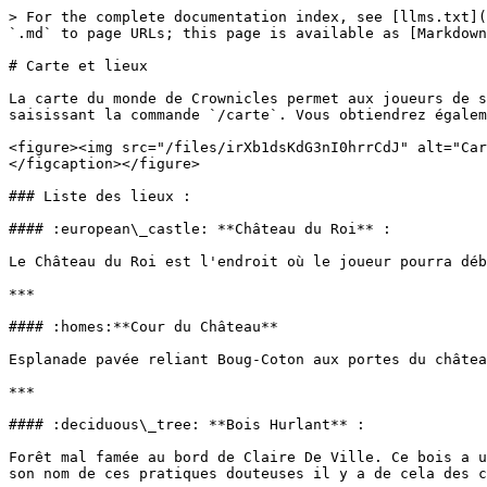
> For the complete documentation index, see [llms.txt](
`.md` to page URLs; this page is available as [Markdown
# Carte et lieux

La carte du monde de Crownicles permet aux joueurs de s
saisissant la commande `/carte`. Vous obtiendrez égalem
<figure><img src="/files/irXb1dsKdG3nI0hrrCdJ" alt="Car
</figcaption></figure>

### Liste des lieux :

#### :european\_castle: **Château du Roi** :

Le Château du Roi est l'endroit où le joueur pourra déb
***

#### :homes:**Cour du Château**

Esplanade pavée reliant Boug-Coton aux portes du châtea
***

#### :deciduous\_tree: **Bois Hurlant** :

Forêt mal famée au bord de Claire De Ville. Ce bois a u
son nom de ces pratiques douteuses il y a de cela des c