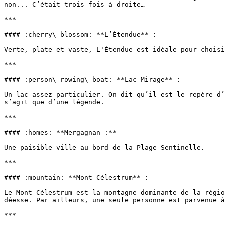
non... C’était trois fois à droite…

***

#### :cherry\_blossom: **L’Étendue** :

Verte, plate et vaste, L'Étendue est idéale pour choisi
***

#### :person\_rowing\_boat: **Lac Mirage** :

Un lac assez particulier. On dit qu’il est le repère d’
s’agit que d’une légende.

***

#### :homes: **Mergagnan :**

Une paisible ville au bord de la Plage Sentinelle.

***

#### :mountain: **Mont Célestrum** :

Le Mont Célestrum est la montagne dominante de la régio
déesse. Par ailleurs, une seule personne est parvenue à
***
