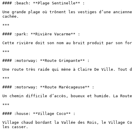
#### :beach: **Plage Sentinelle** :

Une grande plage où trônent les vestiges d’une ancienne
cachée.

***

#### :park: **Rivière Vacarme** :

Cette rivière doit son nom au bruit produit par son for
***

#### :motorway: **Route Grimpante** :

Une route très raide qui mène à Claire De Ville. Tout d
***

#### :motorway: **Route Marécageuse** :

Un chemin difficile d’accès, boueux et humide. La Route
***

#### :house: **Village Coco** :

Village chaud bordant la Vallée des Rois, le Village Co
les casser.
