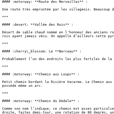
#### :motorway: **Route des Merveilles** :

Une route très empruntée par les villageois. Beaucoup d
***

#### :desert: **Vallée des Rois** :

Désert de sable chaud nommé en l'honneur des anciens ro
rois ayant jamais vécu. On appelle d’ailleurs cette pyr
***

#### :cherry\_blossom: Le **Berceau** :

Probablement l’un des endroits les plus fertiles de la 
***

#### :motorway: **Chemin aux Loups** :

Petit chemin bordant la Rivière Vacarme. Le Chemin aux 
possède même un arc.

***

#### :motorway: **Chemin du Dédale** :

Comme son nom l’indique, ce chemin est assez particulie
droite, faites demi-tour, une rotation de 80 degrés, un