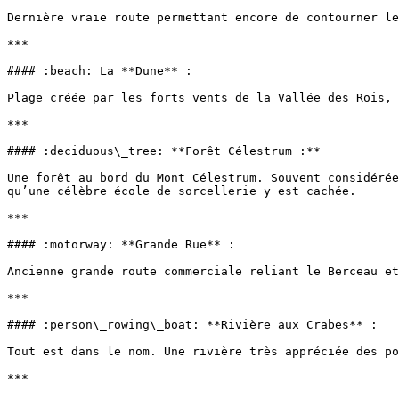
Dernière vraie route permettant encore de contourner le
***

#### :beach: La **Dune** :

Plage créée par les forts vents de la Vallée des Rois, 
***

#### :deciduous\_tree: **Forêt Célestrum :**

Une forêt au bord du Mont Célestrum. Souvent considérée
qu’une célèbre école de sorcellerie y est cachée.

***

#### :motorway: **Grande Rue** :

Ancienne grande route commerciale reliant le Berceau et
***

#### :person\_rowing\_boat: **Rivière aux Crabes** :

Tout est dans le nom. Une rivière très appréciée des po
***
