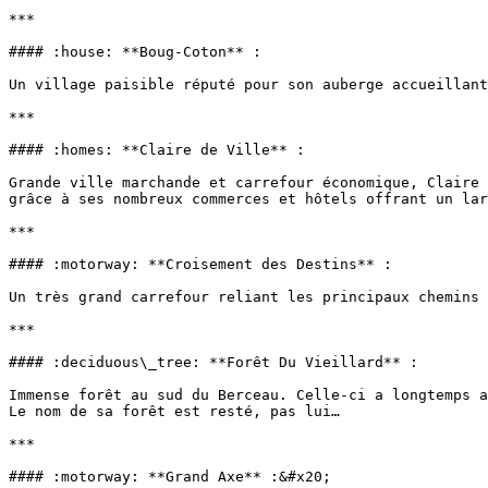
***

#### :house: **Boug-Coton** :

Un village paisible réputé pour son auberge accueillant
***

#### :homes: **Claire de Ville** :

Grande ville marchande et carrefour économique, Claire 
grâce à ses nombreux commerces et hôtels offrant un lar
***

#### :motorway: **Croisement des Destins** :

Un très grand carrefour reliant les principaux chemins 
***

#### :deciduous\_tree: **Forêt Du Vieillard** :

Immense forêt au sud du Berceau. Celle-ci a longtemps a
Le nom de sa forêt est resté, pas lui…

***

#### :motorway: **Grand Axe** :&#x20;
