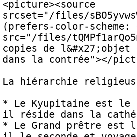
<picture><source 
srcset="/files/sBO5yvws
(prefers-color-scheme: 
src="/files/tQMPf1arQo5
copies de l&#x27;objet 
dans la contrée"></pictu
La hiérarchie religieus
* Le Kyupitaine est le 
il réside dans la cathe
* Le Grand prêtre est l
il le seconde et voyage 