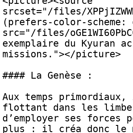
<picture><source 
srcset="/files/XPPjIZWW
(prefers-color-scheme: 
src="/files/oGE1WI60PbC
exemplaire du Kyuran ac
missions."></picture>

#### La Genèse :

Aux temps primordiaux, 
flottant dans les limbe
d’employer ses forces p
plus : il créa donc le 